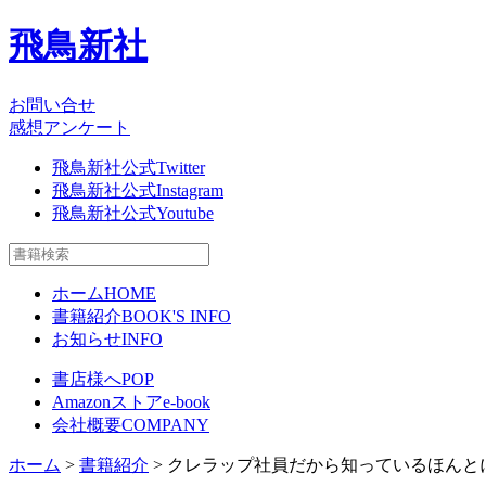
飛鳥新社
お問い合せ
感想アンケート
飛鳥新社公式Twitter
飛鳥新社公式Instagram
飛鳥新社公式Youtube
ホーム
HOME
書籍紹介
BOOK'S INFO
お知らせ
INFO
書店様へ
POP
Amazonストア
e-book
会社概要
COMPANY
ホーム
>
書籍紹介
> クレラップ社員だから知っているほんと