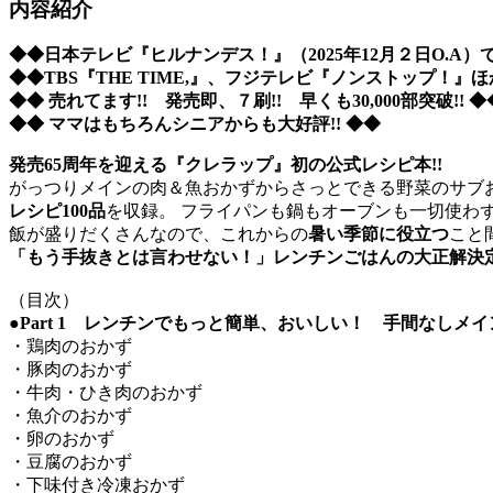
内容紹介
◆◆日本テレビ『ヒルナンデス！』（2025年12月２日O.A）で
◆◆TBS『THE TIME,』、フジテレビ『ノンストップ！』
◆◆ 売れてます!! 発売即、７刷!! 早くも30,000部突破!! ◆
◆◆ ママはもちろんシニアからも大好評!! ◆◆
発売65周年を迎える『クレラップ』初の公式レシピ本!!
がっつりメインの肉＆魚おかずからさっとできる野菜のサブ
レシピ100品
を収録。 フライパンも鍋もオーブンも一切使わ
飯が盛りだくさんなので、これからの
暑い季節に役立つ
こと
「もう手抜きとは言わせない！」レンチンごはんの大正解決
（目次）
●Part 1 レンチンでもっと簡単、おいしい！ 手間なしメ
・鶏肉のおかず
・豚肉のおかず
・牛肉・ひき肉のおかず
・魚介のおかず
・卵のおかず
・豆腐のおかず
・下味付き冷凍おかず