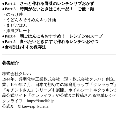
●Part 2 さっと作れる野菜のレンチンサブおかず
●Part 3 時間がないときはこれ一品！ ご飯・麺
・のっけ丼
・うどん＆そうめん＆つけ麺
・まぜごはん
・洋風プレート
●Part 4 朝ごはんにもおすすめ！ レンチンdeスープ
●Part 5 食べたいときにすぐ作れるレンチンおやつ
●食材別おすすめ保存法
著者紹介
株式会社クレハ
1944年、呉羽化学工業株式会社（現・株式会社クレハ）創
業。1960年７月、日本で初めての家庭用ラップ『クレラップ
『キチントさん』シリーズも展開。ホイルシートやクッキン
品公式サイト『クレライフ』や公式Xに投稿される簡単レシ
クレライフ https://kurelife.jp
公式X ＠krewrap_kureha