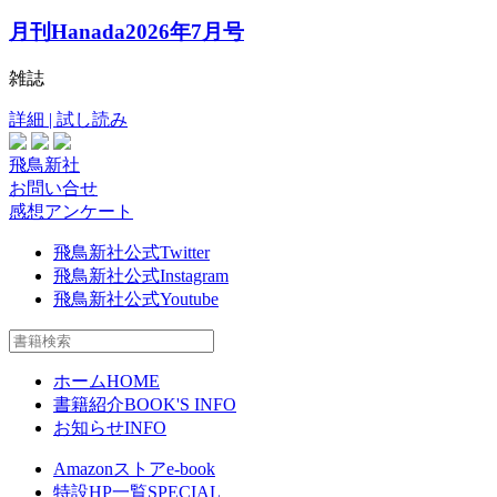
月刊Hanada2026年7月号
雑誌
詳細 | 試し読み
飛鳥新社
お問い合せ
感想アンケート
飛鳥新社公式Twitter
飛鳥新社公式Instagram
飛鳥新社公式Youtube
ホーム
HOME
書籍紹介
BOOK'S INFO
お知らせ
INFO
Amazonストア
e-book
特設HP一覧
SPECIAL