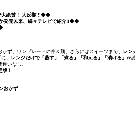
大絶賛！ 大反響!!!◆◆
ほか発売以来、続々テレビで紹介!!◆◆
◆
おかず、ワンプレートの丼＆麺、さらにはスイーツまで、
レン
ずに、
レンジだけで「蒸す」「煮る」「和える」「漬ける」
が
間違いなし。
定版！
インおかず