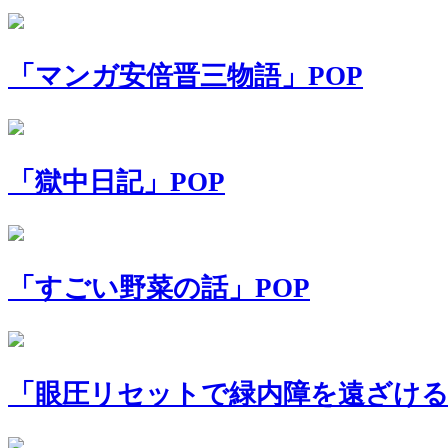
「マンガ安倍晋三物語」POP
「獄中日記」POP
「すごい野菜の話」POP
「眼圧リセットで緑内障を遠ざける