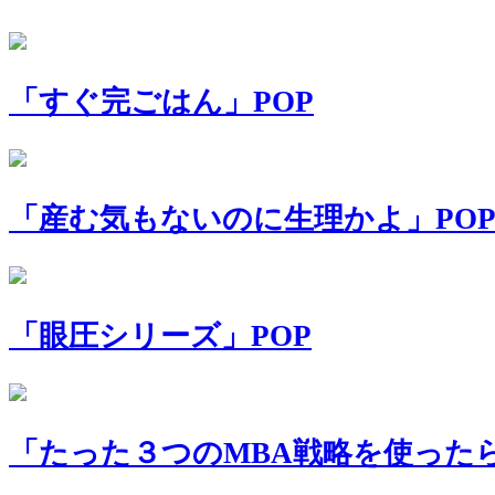
「すぐ完ごはん」POP
「産む気もないのに生理かよ」PO
「眼圧シリーズ」POP
「たった３つのMBA戦略を使った