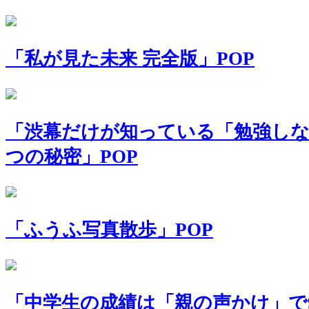
「私が見た未来 完全版」POP
「渋幕だけが知っている「勉強し
つの秘密」POP
「ふうふ写真散歩」POP
「中学生の成績は「親の声かけ」で9