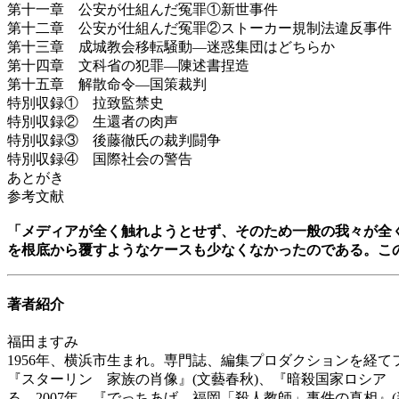
第十一章 公安が仕組んだ冤罪①新世事件
第十二章 公安が仕組んだ冤罪②ストーカー規制法違反事件
第十三章 成城教会移転騒動―迷惑集団はどちらか
第十四章 文科省の犯罪―陳述書捏造
第十五章 解散命令―国策裁判
特別収録① 拉致監禁史
特別収録② 生還者の肉声
特別収録③ 後藤徹氏の裁判闘争
特別収録④ 国際社会の警告
あとがき
参考文献
「メディアが全く触れようとせず、そのため一般の我々が全
を根底から覆すようなケースも少なくなかったのである。こ
著者紹介
福田ますみ
1956年、横浜市生まれ。専門誌、編集プロダクションを経
『スターリン 家族の肖像』(文藝春秋)、『暗殺国家ロシア
る。2007年、『でっちあげ 福岡「殺人教師」事件の真相』(