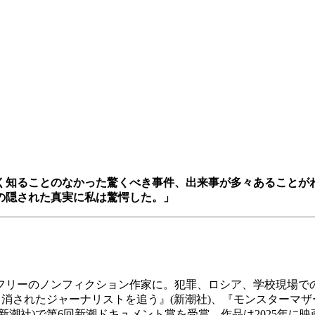
く知ることのなかった驚くべき事件、出来事が多々あることが
の隠された真実に私は驚愕した。」
てフリーのノンフィクション作家に。犯罪、ロシア、学校現場
 消されたジャーナリストを追う』(新潮社)、『モンスターマ
新潮社)で第6回新潮ドキュメント賞を受賞。作品は2025年に