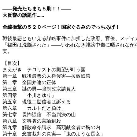
――発売たちまち５刷！！――
大反響の話題作......
全編衝撃の５２０ページ！国家ぐるみのでっちあげ！
戦後最悪ともいえる謀略事件に加担した政府、官僚、メディ
「福田は洗脳された」――いわれなき誹謗中傷に晒されなが
実。
【目次】
まえがき テロリストの願望が叶う国
第一章 戦後最悪の人権侵害―拉致監禁
第二章 全国弁連の正体
第三章 謎の男―強制改宗請負人
第四章 「小川さゆり」
第五章 現役二世信者は訴える
第六章 「カルトだと負け」
第七章 畏怖誤信―不当判決の山
第八章 文科省の言論封殺
第九章 解散命令請求―高額献金者の胸の内
第十章 念書裁判の真実―「鬼のような長女」