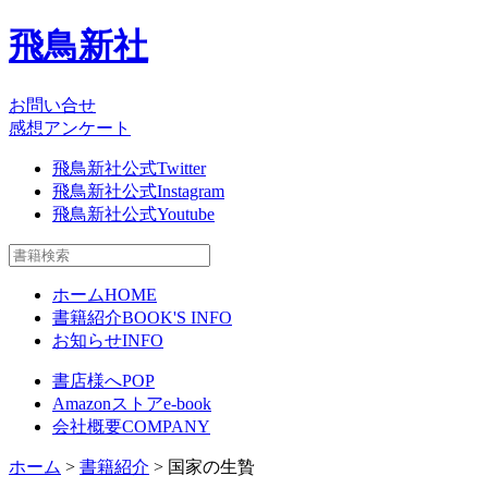
飛鳥新社
お問い合せ
感想アンケート
飛鳥新社公式Twitter
飛鳥新社公式Instagram
飛鳥新社公式Youtube
ホーム
HOME
書籍紹介
BOOK'S INFO
お知らせ
INFO
書店様へ
POP
Amazonストア
e-book
会社概要
COMPANY
ホーム
>
書籍紹介
> 国家の生贄