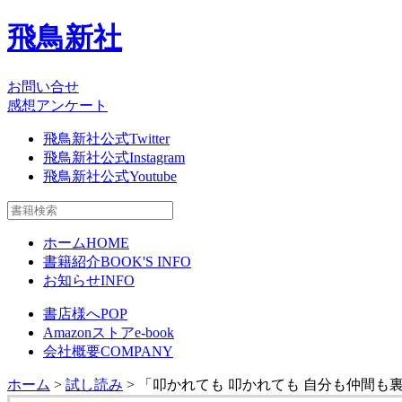
飛鳥新社
お問い合せ
感想アンケート
飛鳥新社公式Twitter
飛鳥新社公式Instagram
飛鳥新社公式Youtube
ホーム
HOME
書籍紹介
BOOK'S INFO
お知らせ
INFO
書店様へ
POP
Amazonストア
e-book
会社概要
COMPANY
ホーム
>
試し読み
> 「叩かれても 叩かれても 自分も仲間も