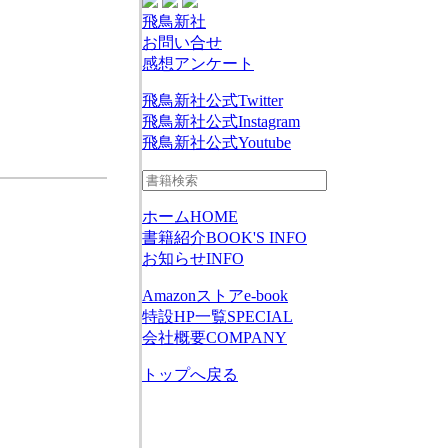
飛鳥新社
お問い合せ
感想アンケート
飛鳥新社公式Twitter
飛鳥新社公式Instagram
飛鳥新社公式Youtube
ホーム
HOME
書籍紹介
BOOK'S INFO
お知らせ
INFO
Amazonストア
e-book
特設HP一覧
SPECIAL
会社概要
COMPANY
トップへ戻る