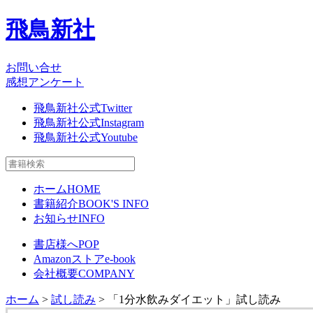
飛鳥新社
お問い合せ
感想アンケート
飛鳥新社公式Twitter
飛鳥新社公式Instagram
飛鳥新社公式Youtube
ホーム
HOME
書籍紹介
BOOK'S INFO
お知らせ
INFO
書店様へ
POP
Amazonストア
e-book
会社概要
COMPANY
ホーム
>
試し読み
> 「1分水飲みダイエット」試し読み