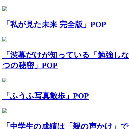
「私が見た未来 完全版」POP
「渋幕だけが知っている「勉強し
つの秘密」POP
「ふうふ写真散歩」POP
「中学生の成績は「親の声かけ」で9