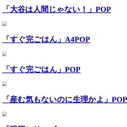
「大谷は人間じゃない！」POP
「すぐ完ごはん」A4POP
「すぐ完ごはん」POP
「産む気もないのに生理かよ」PO