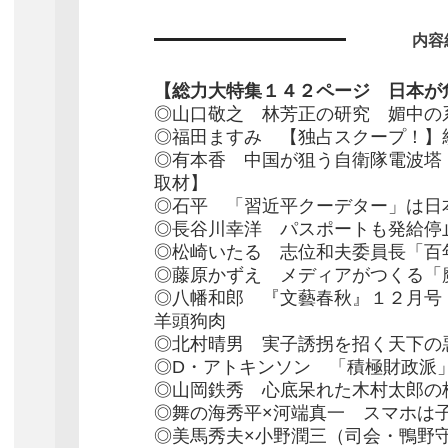
内容
【総力大特集１４２ページ 日本が
◎山口敬之 林芳正の研究 媚中の
◎福田ますみ 【独占スクープ！】
◎有本香 中国が狙う自衛隊電波塔
取材】
◎石平 「習近平クーデター」は日
◎長谷川幸洋 パスポートも発給停
◎松崎いたる 志位和夫委員長「百
◎藤原かずえ メディアがつくる
◎八幡和郎 『文藝春秋』１２月号
羊頭狗肉
◎北村晴男 実子誘拐を招く天下の
◎D・アトキンソン 「積極財政派
◎山岡鉄秀 心底呆れた木村太郎の
◎舞の海秀平×河端真一 スマホは
◎美馬秀夫×小野潤三（司会・鴨野