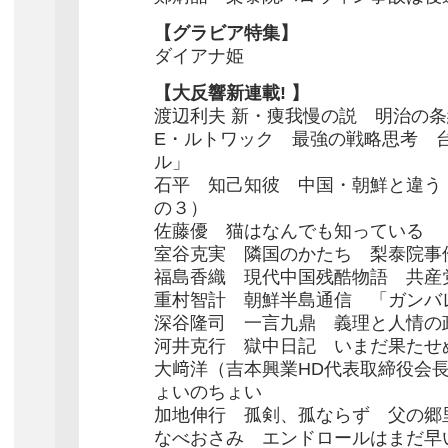
【グラビア特集】
ダイアナ姫
【大反響新連載! 】
渡辺利夫 新・痩我慢の説 明治の
E・ルトワック 最強の戦略思考 
ル」
石平 知己知彼 中国・朝鮮と違う
の３）
佐藤優 猫はなんでも知っている 
室谷克実 隣国のかたち 梨泰院事
福島香織 現代中国残酷物語 共産
重村智計 朝鮮半島通信 「ガンバ
深谷隆司 一言九鼎 義理と人情の
河井克行 獄中日記 いまだ果たせ
大﨑洋（吉本興業HD代表取締役会
ょいのちょい
加地伸行 孤剣、孤ならず 父の郷
なべおさみ エンドロールはまだ早