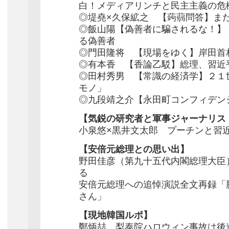
白！メディアリンチと民主主義の危
◎堤堯×久保絋之 【蒟蒻問答】ま
◎飯山陽【偽善者に騙されるな！】
る偽善者
◎門田隆将 【現場をゆく】岸田首相
◎有本香 【香論乙駁】総理、習近
◎田村秀男 【常識の経済学】２１
モノ」
◎九段靖之介【永田町コンフィデン
【気鋭の研究者と軍事ジャーナリス
小泉悠×黒井文太郎 プーチンと習近
【安倍元総理との思い出】
野田佳彦（第九十五代内閣総理大臣
る
安倍元総理への追悼演説全文再録「
さん」
【現地韓国ルポ】
鄭炳喆 梨泰院ハロウィン事故は後