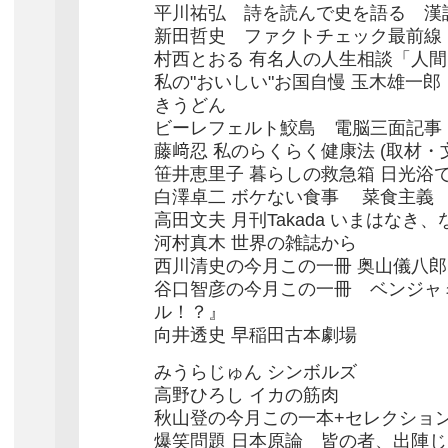
平川祐弘 詩を読んで史を語る 漢
新田哲史 ファクトチェック最前線
村西とおる 有名人の人生相談「人
私の"おいしい"お国自慢 玉木雄一
きうどん
ビーレフェルト鮫島 電脳三面記事
藤﨑忍 私のらくらく健康法 (取材・
笹井恵里子 暮らしの救急箱 日光浴
白澤卓二 ボケない食事 菜食主義
高田文夫 月刊Takada いまはなき
河村真木 世界の雑誌から
西川清史の今月この一冊 奥山儀八
谷口智彦の今月この一冊 ベンジャ
ル！？』
向井透史 早稲田古本劇場
みうらじゅん シンボルズ
高野ひろし イカの筋肉
秋山登の今月この一本+セレクショ
爆笑問題 日本原論 皆の者、出陣