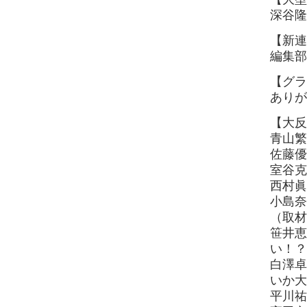
深谷隆
【新連
編集部
【グラ
ありが
【大反
青山繁
佐藤優
室谷克
西村眞
小島奈
（取材
笹井恵
い！？
白澤卓
いか大
平川祐