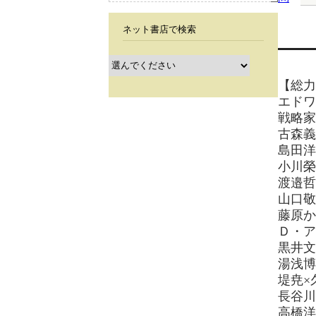
ネット書店で検索
【総力
エドワ
戦略家
古森義
島田洋
小川榮
渡邉哲
山口敬
藤原か
Ｄ・ア
黒井文
湯浅博
堤尭×
長谷川
高橋洋