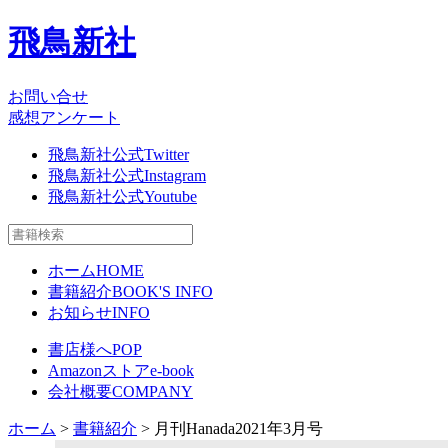
飛鳥新社
お問い合せ
感想アンケート
飛鳥新社公式Twitter
飛鳥新社公式Instagram
飛鳥新社公式Youtube
ホーム
HOME
書籍紹介
BOOK'S INFO
お知らせ
INFO
書店様へ
POP
Amazonストア
e-book
会社概要
COMPANY
ホーム
>
書籍紹介
> 月刊Hanada2021年3月号