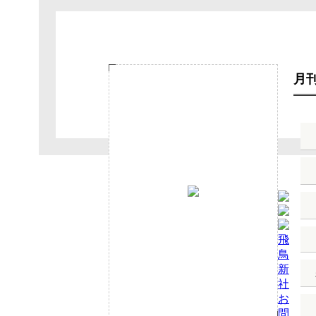
月刊
飛
鳥
新
社
お
問