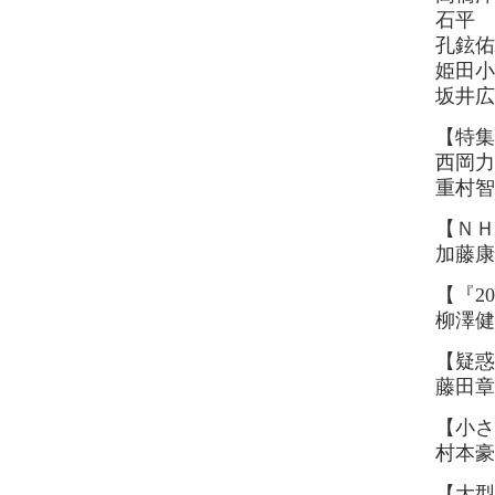
石平 
孔鉉佑
姫田小
坂井広
【特集
西岡力
重村智
【ＮＨ
加藤康
【『2
柳澤健
【疑惑
藤田章
【小さ
村本豪
【大型