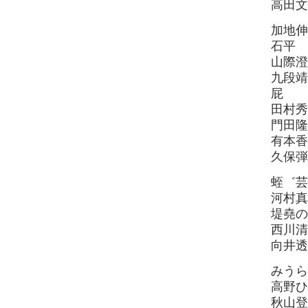
高田文
加地伸
石平 
山際澄
九段靖
屁
田村秀
門田隆
有本香
久保弾
蛭゛芸
河村真
堤堯の
西川清
向井透
みうら
高野ひ
秋山登