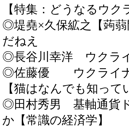
【特集：どうなるウク
◎堤堯×久保絋之【蒟
だねえ
◎長谷川幸洋 ウクライ
◎佐藤優 ウクライナ
【猫はなんでも知って
◎田村秀男 基軸通貨
か【常識の経済学】