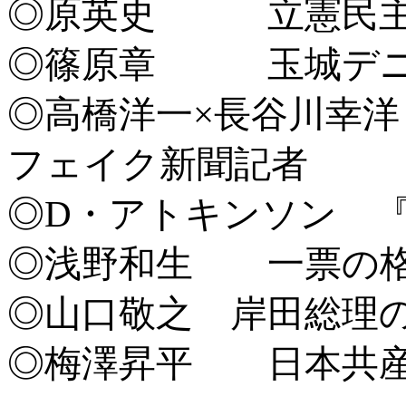
◎原英史 立憲民主
◎篠原章 玉城デニ
◎高橋洋一×長谷川幸洋 
フェイク新聞記者
◎D・アトキンソン 
◎浅野和生 一票の格
◎山口敬之 岸田総理
◎梅澤昇平 日本共産