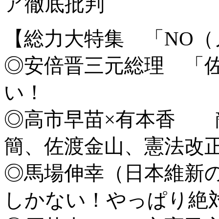
ア徹底批判
【総力大特集 「NO
◎安倍晋三元総理 「
い！
◎高市早苗×有本香 
簡、佐渡金山、憲法改正...
◎馬場伸幸（日本維新
しかない！やっぱり絶