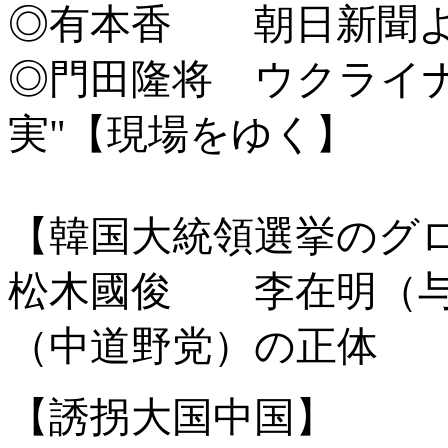
◎有本香 朝日新聞よ
◎門田隆将 ウクライ
実"【現場をゆく】
【韓国大統領選挙の
松木國俊 李在明（与
（中道野党）の正体
【誘拐大国中国】