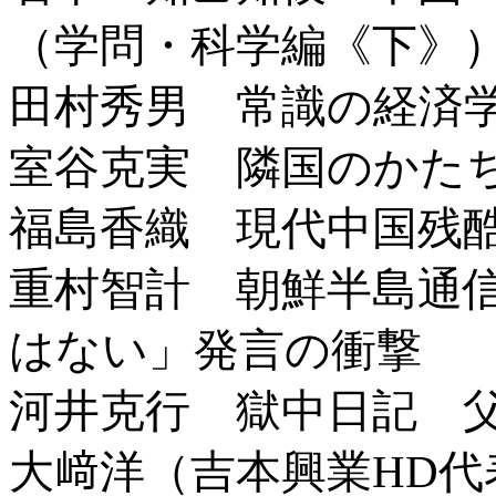
（学問・科学編《下》
田村秀男 常識の経済
室谷克実 隣国のかた
福島香織 現代中国残
重村智計 朝鮮半島通
はない」発言の衝撃
河井克行 獄中日記 
大﨑洋（吉本興業HD