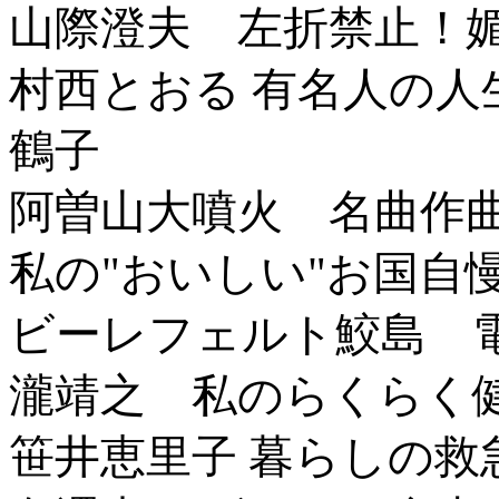
山際澄夫 左折禁止！
村西とおる 有名人の
鶴子
阿曽山大噴火 名曲作曲の裏
私の"おいしい"お国自
ビーレフェルト鮫島 
瀧靖之 私のらくらく健
笹井恵里子 暮らしの救