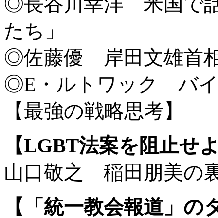
◎長谷川幸洋 米国で
たち」
◎佐藤優 岸田文雄首
◎E・ルトワック バ
【最強の戦略思考】
【LGBT法案を阻止せ
山口敬之 稲田朋美の
【「統一教会報道」の