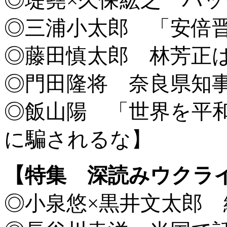
◎堤堯×久保紘之 パ
◎三浦小太郎 「安倍
◎藤田慎太郎 林芳正
◎門田隆将 奈良県知
◎飯山陽 「世界を平
に騙されるな】
【特集 深読みウクラ
◎小泉悠×黒井文太郎