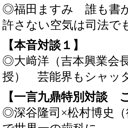
◎福田ますみ 誰も書
許さない空気は司法で
【本音対談１】
◎大﨑洋（吉本興業会
授） 芸能界もシャッ
【一言九鼎特別対談 
◎深谷隆司×松村博史