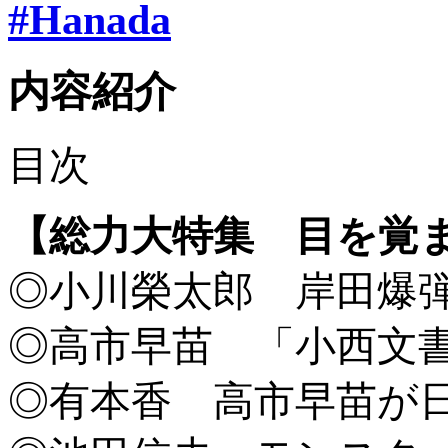
#Hanada
内容紹介
目次
【総力大特集 目を覚
◎小川榮太郎 岸田爆
◎高市早苗 「小西文
◎有本香 高市早苗が