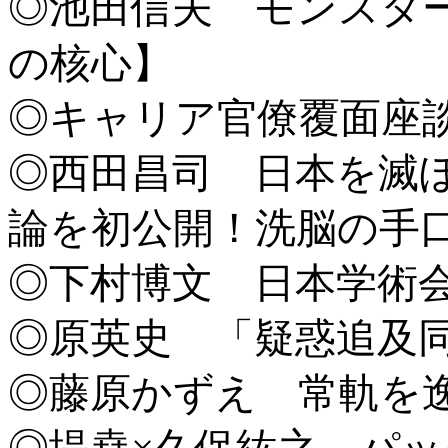
◎池田信夫 モンスター
の核心】
◎キャリア官僚覆面座
◎西田昌司 日本を滅
論を初公開！洗脳の手
◎下村博文 日本学術
◎原英史 「疑惑追及
◎藤原かずえ 常軌を