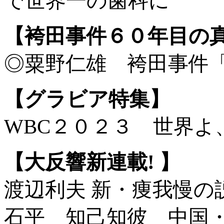
で世界一の歯科に
【袴田事件６０年目の
◎粟野仁雄 袴田事件
【グラビア特集】
WBC２０２３ 世界よ
【大反響新連載! 】
渡辺利夫 新・痩我慢の
石平 知己知彼 中国