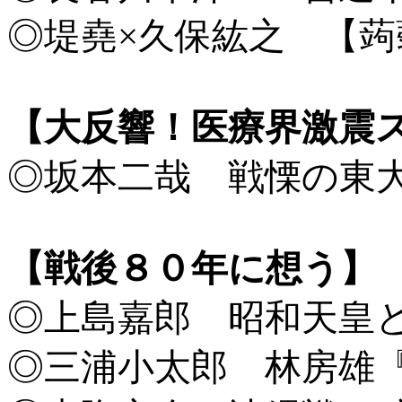
◎堤堯×久保紘之 【
【大反響！医療界激震
◎坂本二哉 戦慄の東
【戦後８０年に想う】
◎上島嘉郎 昭和天皇と
◎三浦小太郎 林房雄