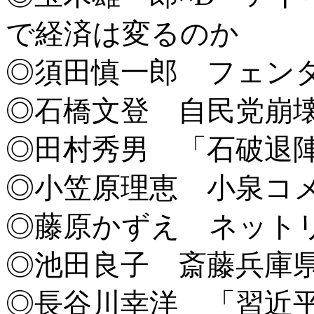
で経済は変るのか
◎須田慎一郎 フェン
◎石橋文登 自民党崩
◎田村秀男 「石破退
◎小笠原理恵 小泉コ
◎藤原かずえ ネット
◎池田良子 斎藤兵庫
◎長谷川幸洋 「習近