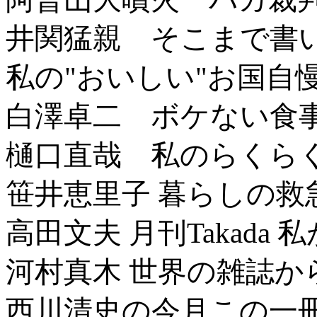
井関猛親 そこまで書
私の"おいしい"お国自
白澤卓二 ボケない食
樋口直哉 私のらくらく
笹井恵里子 暮らしの救
高田文夫 月刊Takad
河村真木 世界の雑誌か
西川清史の今月この一冊