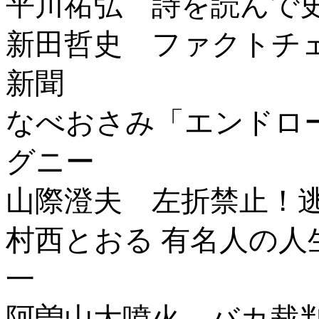
平川祐弘 詩を読んで
新田哲史 ファクトチ
新聞
なべおさみ「エンドロ
グニー
山際澄夫 左折禁止！
村西とおる 有名人の
一
阿曽山大噴火 バカ裁