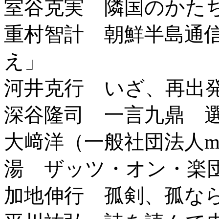
室谷克実 隣国のかた
重村智計 朝鮮半島通
え」
河井克行 いざ、再出
深谷隆司 一言九鼎 
大﨑洋（一般社団法人mot
湯 ザッツ・オン・楽
加地伸行 孤剣、孤な