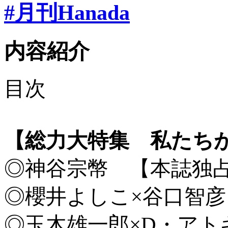
#月刊Hanada
内容紹介
目次
【総力大特集 私たち
◎神谷宗幣 【本誌独
◎櫻井よしこ×谷口智
◎玉木雄一郎×D・ア