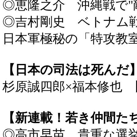
◎恵隆之介 沖縄戦で"
◎吉村剛史 ベトナム
日本軍極秘の「特攻教
【日本の司法は死んだ
杉原誠四郎×福本修也
【新連載！若き仲間た
◎高市早苗 貴重な選