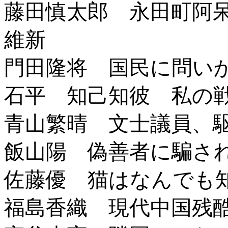
藤田慎太郎 永田町阿
維新
門田隆将 国民に問い
石平 知己知彼 私の
青山繁晴 文士議員、
飯山陽 偽善者に騙さ
佐藤優 猫はなんでも
福島香織 現代中国残