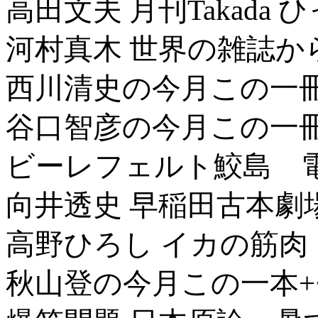
高田文夫 月刊Takad
河村真木 世界の雑誌か
西川清史の今月この一
谷口智彦の今月この一
ビーレフェルト鮫島 
向井透史 早稲田古本劇
高野ひろし イカの筋肉
秋山登の今月この一本