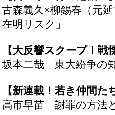
古森義久×柳錫春（元
在明リスク」
【大反響スクープ！戦
坂本二哉 東大紛争の
【新連載！若き仲間た
高市早苗 謝罪の方法