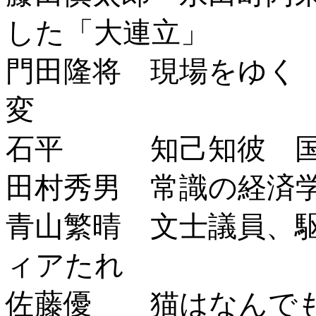
した「大連立」
門田隆将 現場をゆく
変
石平 知己知彼 国
田村秀男 常識の経済学
青山繁晴 文士議員、
ィアたれ
佐藤優 猫はなんでも