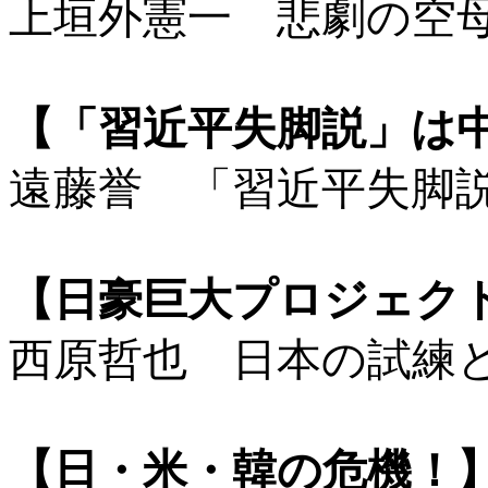
上垣外憲一 悲劇の空
【「習近平失脚説」は
遠藤誉 「習近平失脚
【日豪巨大プロジェクト
西原哲也 日本の試練
【日・米・韓の危機！