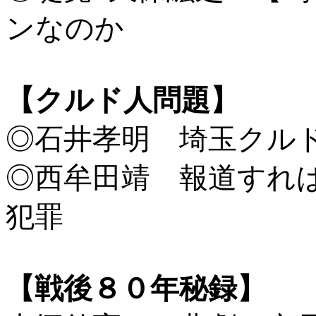
ンなのか
【クルド人問題】
◎石井孝明 埼玉クル
◎西牟田靖 報道すれ
犯罪
【戦後８０年秘録】