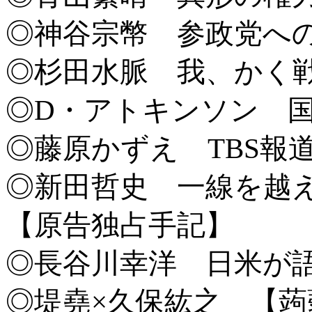
◎神谷宗幣 参政党へ
◎杉田水脈 我、かく
◎D・アトキンソン 
◎藤原かずえ TBS報
◎新田哲史 一線を越
【原告独占手記】
◎長谷川幸洋 日米が
◎堤堯×久保紘之 【