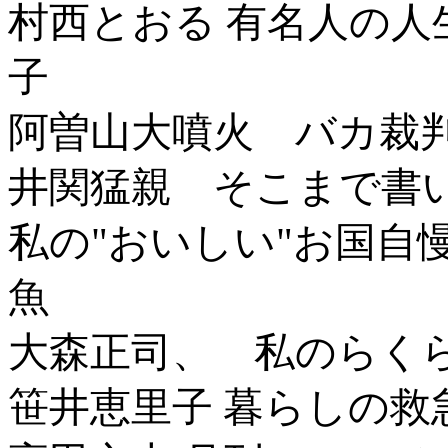
村西とおる 有名人の
子
阿曽山大噴火 バカ裁
井関猛親 そこまで書
私の"おいしい"お国自
魚
大森正司、 私のらくら
笹井恵里子 暮らしの救