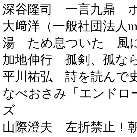
深谷隆司 一言九鼎 
大﨑洋（一般社団法人mot
湯 ため息ついた 風
加地伸行 孤剣、孤な
平川祐弘 詩を読んで
なべおさみ「エンドロ
ズ
山際澄夫 左折禁止！