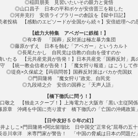
◎稲田朋美 見習いたいその眼力と覚悟
◎山口昌子 日本の平和ボケが安倍晋三を殺した
◎河井克行 安倍ライブラリーの創設を【獄中日記】
読者投稿 【感動のエピソードが全国から続々】安倍総理への
【総力大特集 アベガーに鉄槌！】
◎有本香 「国葬」反対派は極左暴力集団
◎藤原かずえ 日本を蝕む「アベガー」というカルト
◎長尾たかし 自民党は信教の自由を侵すのか
崎いたる 【元共産党員が告発！】日本共産党「国葬反対」真
守 【統一教会信者が告発！】「魔女狩り報道」はこうして作
◎堤堯×久保絋之【蒟蒻問答】国葬反対派はバカか売国奴
◎門田隆将 "魔女狩り"政党、自民党
◎九段靖之介 安倍の国葬と「天声人語」
【橋下徹氏に問う！】
口敬之 【独走スクープ！】上海電力と大阪市「黒い主従関係
篠原章 沖縄を中国に売り渡す 橋下徹氏の「亡国の沖縄政策
【日中友好５０年の幻】
井よしこ×門田隆将×阿比留瑠比 日中国交"正常化"屈辱の五
長谷川幸洋 米専門家が警告！ 「中国の脅威は日本の問題だ