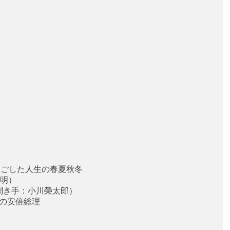
過ごした人生の春夏秋冬
明）
聞き手：小川榮太郎）
"の安倍総理