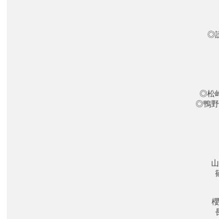
◎
◎松
◎鴨野
山
櫻