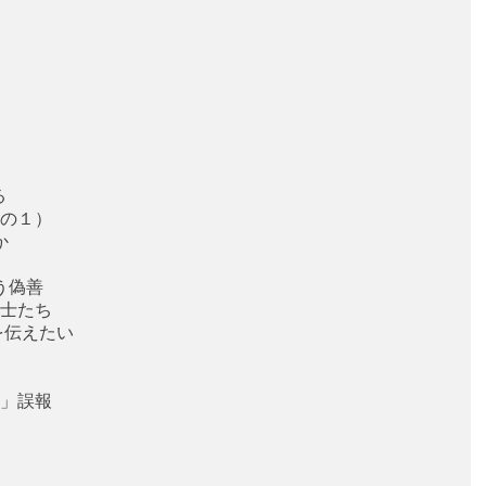
る
の１）
か
う偽善
士たち
を伝えたい
」誤報