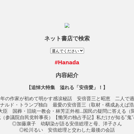
ネット書店で検索
#Hanada
内容紹介
【追悼大特集 溢れる「安倍愛」！】
2年の作家が初めて明かす感涙秘話 安倍晋三と昭恵 二人で
ナルド・トランプ独白 最愛の安倍晋三（取材・構成あえば浩
大臣 国葬・旧統一教会・林芳正外相...国民の疑問に答える（
（参議院自民党幹事長）【慟哭の独占手記】私だけが知る"鬼
◎加藤康子 幼馴染が語る安倍総理と母、洋子さん
◎松川るい 安倍総理と交わした最後の会話