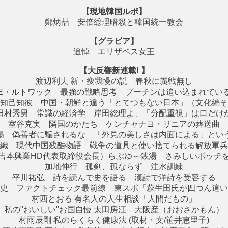
【現地韓国ルポ】
鄭炳喆 安倍総理暗殺と韓国統一教会
【グラビア】
追悼 エリザベス女王
【大反響新連載! 】
渡辺利夫 新・痩我慢の説 春秋に義戦無し
E・ルトワック 最強の戦略思考 プーチンは追い込まれてい
知己知彼 中国・朝鮮と違う「とてつもない日本」（文化編そ
田村秀男 常識の経済学 岸田総理よ、「分配重視」は口だけ
室谷克実 隣国のかたち ケンチャナヨ・リニアの葬送曲
陽 偽善者に騙されるな 「外見の美しさは内面による」とい
織 現代中国残酷物語 戦争の道具と使い捨てられる解放軍兵
吉本興業HD代表取締役会長）らぶゆ～銭湯 さみしいボッチ
加地伸行 孤剣、孤ならず 注水訓練
平川祐弘 詩を読んで史を語る 漢詩で洋詩を受容する
史 ファクトチェック最前線 東スポ「萩生田氏が四つん這い
村西とおる 有名人の人生相談「人間だもの」
私の"おいしい"お国自慢 太田房江 大阪産（おおさかもん）
村雨辰剛 私のらくらく健康法 (取材・文/笹井恵里子)