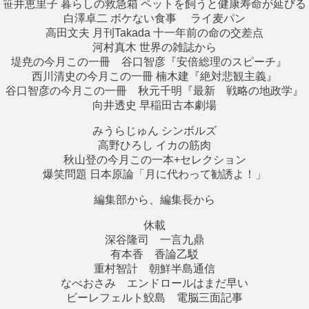
笹井恵里子 暮らしの救急箱 ペットを飼うと健康寿命が延びる
白澤卓二 ボケない食事 ライ麦パン
高田文夫 月刊Takada 十一年前の命の交差点
河村真木 世界の雑誌から
堤尭の今月この一冊 谷口智彦『安倍総理のスピーチ』
西川清史の今月この一冊 楠木建『絶対悲観主義』
谷口智彦の今月この一冊 秋元千明『最新 戦略の地政学』
向井透史 早稲田古本劇場
みうらじゅん シンボルズ
高野ひろし イカの筋肉
秋山登の今月この一本+セレクション
爆笑問題 日本原論「月に代わって勧誘よ！」
編集部から、編集長から
休載
深谷隆司 一言九鼎
有本香 香論乙駁
重村智計 朝鮮半島通信
なべおさみ エンドロールはまだ早い
ビーレフェルト鮫島 電脳三面記事