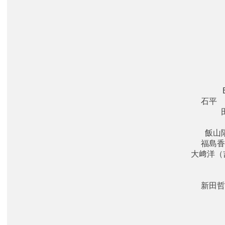
石平 
飯山
福島香
大﨑洋（
新田哲