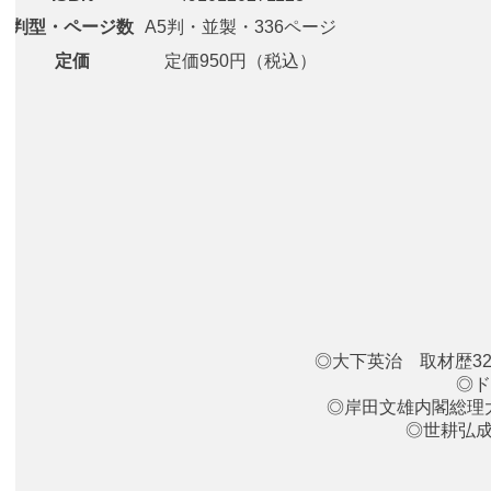
判型・ページ数
A5判・並製・336ページ
定価
定価950円（税込）
◎大下英治 取材歴3
◎ド
◎岸田文雄内閣総理
◎世耕弘成