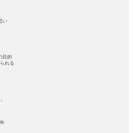
思い
の目的
られる
」
」
十年
」