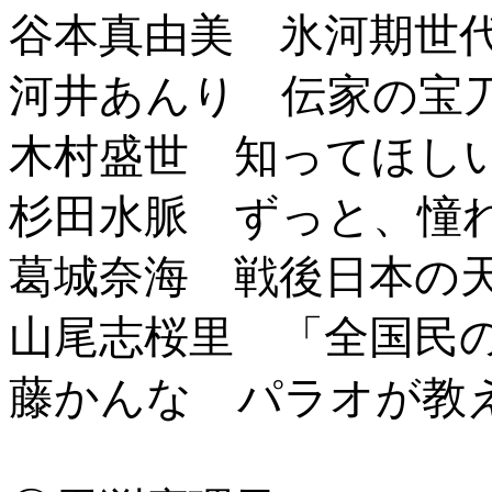
谷本真由美 氷河期世
河井あんり 伝家の宝
木村盛世 知ってほし
杉田水脈 ずっと、憧
葛城奈海 戦後日本の
山尾志桜里 「全国民
藤かんな パラオが教