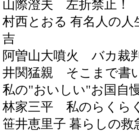
山際澄夫 左折禁止！
村西とおる 有名人の
吉
阿曽山大噴火 バカ裁
井関猛親 そこまで書
私の"おいしい"お国自
林家三平 私のらくらく
笹井恵里子 暮らしの救