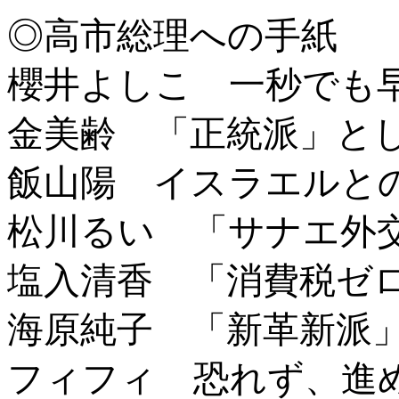
◎高市総理への手紙
櫻井よしこ 一秒でも
金美齢 「正統派」と
飯山陽 イスラエルと
松川るい 「サナエ外
塩入清香 「消費税ゼ
海原純子 「新革新派
フィフィ 恐れず、進