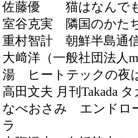
佐藤優 猫はなんでも
室谷克実 隣国のかた
重村智計 朝鮮半島通
大﨑洋（一般社団法人mot
湯 ヒートテックの夜
高田文夫 月刊Takada 
なべおさみ エンドロ
ラ