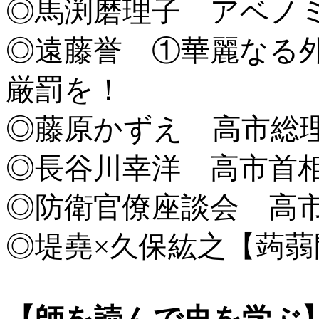
◎馬渕磨理子 アベノ
◎遠藤誉 ①華麗なる
厳罰を！
◎藤原かずえ 高市総
◎長谷川幸洋 高市首
◎防衛官僚座談会 高
◎堤堯×久保紘之【蒟