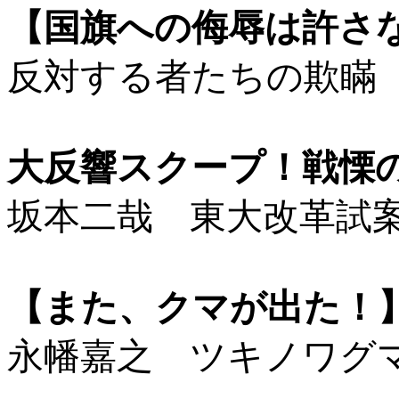
【国旗への侮辱は許さ
反対する者たちの欺瞞
大反響スクープ！戦慄
坂本二哉 東大改革試
【また、クマが出た！
永幡嘉之 ツキノワグ