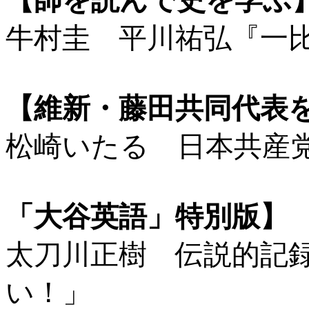
【師を読んで史を学ぶ
牛村圭 平川祐弘『一
【維新・藤田共同代表
松崎いたる 日本共産
「大谷英語」特別版】
太刀川正樹 伝説的記
い！」