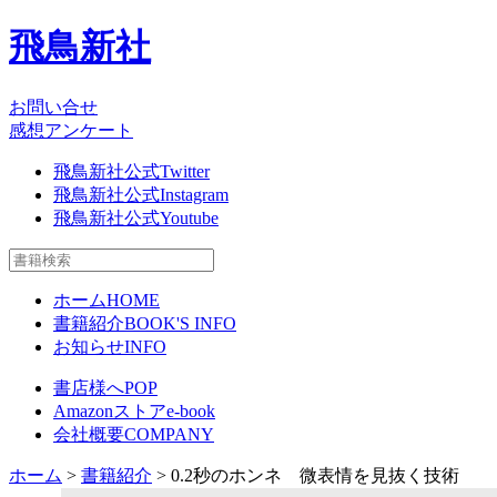
飛鳥新社
お問い合せ
感想アンケート
飛鳥新社公式Twitter
飛鳥新社公式Instagram
飛鳥新社公式Youtube
ホーム
HOME
書籍紹介
BOOK'S INFO
お知らせ
INFO
書店様へ
POP
Amazonストア
e-book
会社概要
COMPANY
ホーム
>
書籍紹介
> 0.2秒のホンネ 微表情を見抜く技術