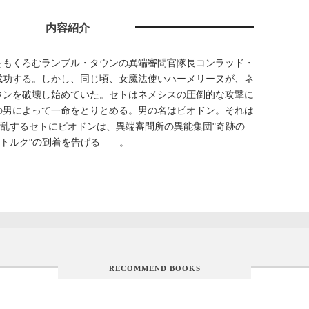
内容紹介
をもくろむランブル・タウンの異端審問官隊長コンラッド・
成功する。しかし、同じ頃、女魔法使いハーメリーヌが、ネ
ウンを破壊し始めていた。セトはネメシスの圧倒的な攻撃に
の男によって一命をとりとめる。男の名はピオドン。それは
.。混乱するセトにピオドンは、異端審問所の異能集団"奇跡の
獣トルク"の到着を告げる――。
RECOMMEND BOOKS