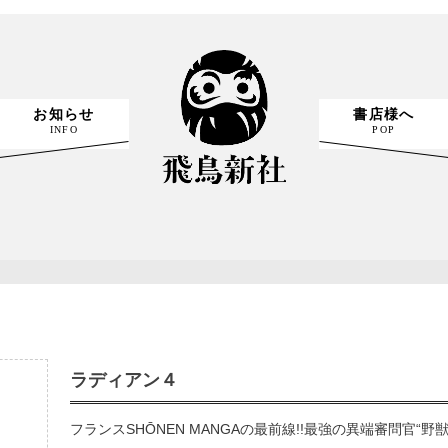
お知らせ
書店様へ
INFO
POP
ラディアン４
フランスSHŌNEN MANGAの最前線!!最強の異端審問官“野獣