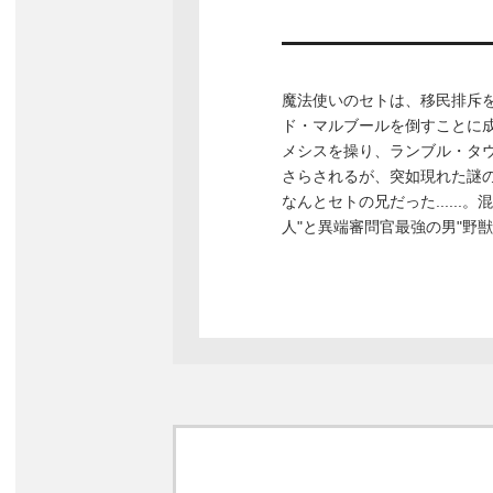
魔法使いのセトは、移民排斥
ド・マルブールを倒すことに
メシスを操り、ランブル・タ
さらされるが、突如現れた謎
なんとセトの兄だった.....
人"と異端審問官最強の男"野