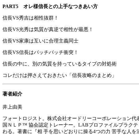
PART5
オレ様信長との上手なつきあい方
信長VS秀吉は相性抜群！
信長VS光秀は気質が真逆で相性が最悪！
信長VS家康は互いに合理主義同士
信長VS信長はバッチバッチ衝突！
信長の中に、別の気質を持っているタイプの対処術
コレだけは押さえておきたい「信長攻略のまとめ」
著者紹介
井上由美
フォートロジスト。株式会社オードリーコーポレーション代表
国ＮＬＰ™ 協会認定トレーナー。LABプロファイルプラク
わる。著書に『相 手を思いどおりに操る4つの力 苦手な人