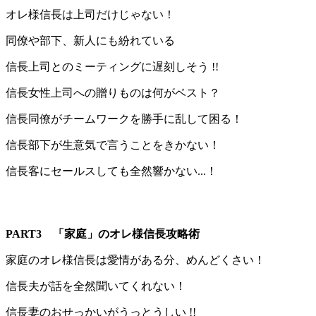
オレ様信長は上司だけじゃない！
同僚や部下、新人にも紛れている
信長上司とのミーティングに遅刻しそう !!
信長女性上司への贈りものは何がベスト？
信長同僚がチームワークを勝手に乱して困る！
信長部下が生意気で言うことをきかない！
信長客にセールスしても全然響かない...！
PART3
「家庭」のオレ様信長攻略術
家庭のオレ様信長は愛情がある分、めんどくさい！
信長夫が話を全然聞いてくれない！
信長妻のおせっかいがうっとうしい !!