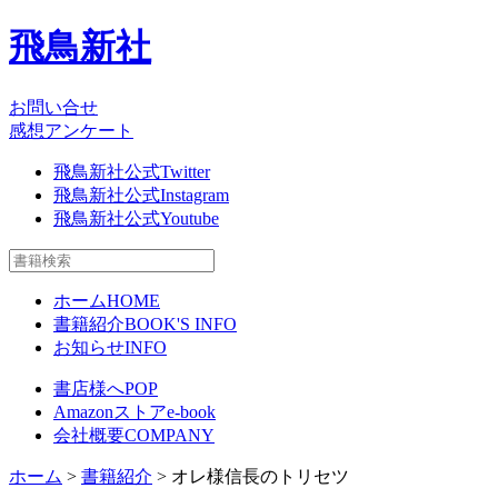
飛鳥新社
お問い合せ
感想アンケート
飛鳥新社公式Twitter
飛鳥新社公式Instagram
飛鳥新社公式Youtube
ホーム
HOME
書籍紹介
BOOK'S INFO
お知らせ
INFO
書店様へ
POP
Amazonストア
e-book
会社概要
COMPANY
ホーム
>
書籍紹介
> オレ様信長のトリセツ