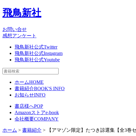
飛鳥新社
お問い合せ
感想アンケート
飛鳥新社公式Twitter
飛鳥新社公式Instagram
飛鳥新社公式Youtube
ホーム
HOME
書籍紹介
BOOK'S INFO
お知らせ
INFO
書店様へ
POP
Amazonストア
e-book
会社概要
COMPANY
ホーム
>
書籍紹介
> 【アマゾン限定】たつき諒選集【全3巻