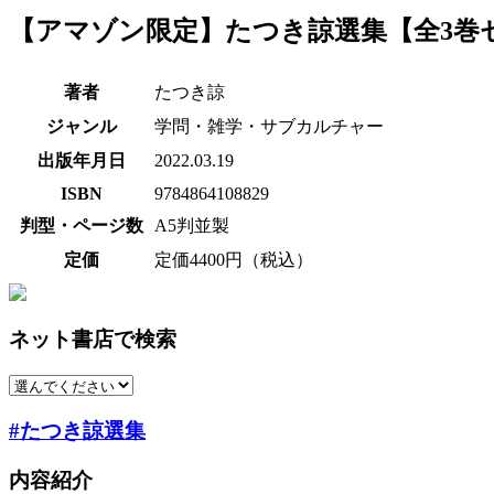
【アマゾン限定】たつき諒選集【全3巻
著者
たつき諒
ジャンル
学問・雑学・サブカルチャー
出版年月日
2022.03.19
ISBN
9784864108829
判型・ページ数
A5判並製
定価
定価4400円（税込）
ネット書店で検索
#たつき諒選集
内容紹介