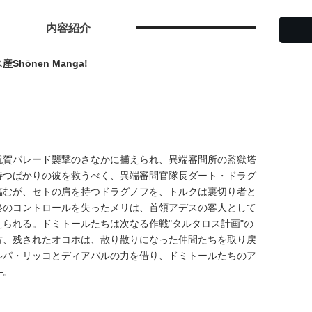
内容紹介
hōnen Manga!
祝賀パレード襲撃のさなかに捕えられ、異端審問所の監獄塔
待つばかりの彼を救うべく、異端審問官隊長ダート・ドラグ
臨むが、セトの肩を持つドラグノフを、トルクは裏切り者と
格のコントロールを失ったメリは、首領アデスの客人として
られる。ドミトールたちは次なる作戦"タルタロス計画"の
方、残されたオコホは、散り散りになった仲間たちを取り戻
ルパ・リッコとディアバルの力を借り、ドミトールたちのア
―。