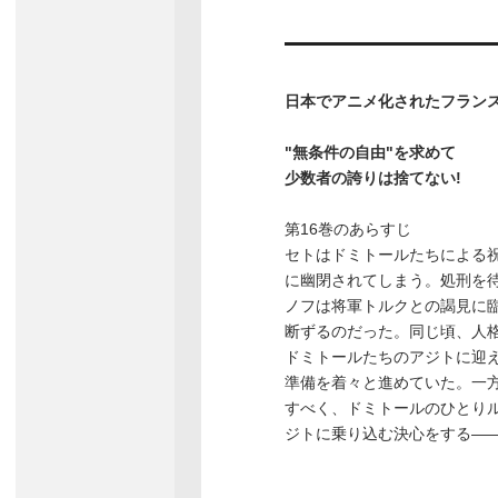
日本でアニメ化されたフランス産S
"無条件の自由"を求めて
少数者の誇りは捨てない!
第16巻のあらすじ
セトはドミトールたちによる
に幽閉されてしまう。処刑を
ノフは将軍トルクとの謁見に
断ずるのだった。同じ頃、人
ドミトールたちのアジトに迎え
準備を着々と進めていた。一
すべく、ドミトールのひとり
ジトに乗り込む決心をする―