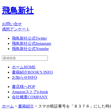
飛鳥新社
お問い合せ
感想アンケート
飛鳥新社公式Twitter
飛鳥新社公式Instagram
飛鳥新社公式Youtube
ホーム
HOME
書籍紹介
BOOK'S INFO
お知らせ
INFO
書店様へ
POP
Amazonストア
e-book
会社概要
COMPANY
ホーム
>
書籍紹介
> スマホ暗証番号を「８３７６」にした