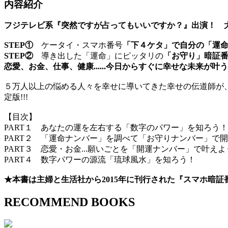
内容紹介
フジテレビ系『突然ですが占ってもいいですか？』出演！ 大
STEP①
ケータイ・スマホ番号
「下４ケタ」で自分の「運
STEP②
導き出した「運命」にピッタリの
「お守り」暗証
恋愛、お金、仕事、健康......今日からすぐに幸せな未来が叶
５万人以上の悩める人々を幸せに導いてきた幸せの伝道師が
定版!!!
【目次】
PART１ あなたの運を左右する「数字のパワー」を知ろう！
PART２ 「運命ナンバー」を調べて「お守りナンバー」で
PART３ 恋愛・お金...願いごとを「開運ナンバー」で叶えよ
PART４ 数字パワーの源流「琉球風水」を知ろう！
★本書は主婦と生活社から2015年に刊行された『スマホ暗証
RECOMMEND BOOKS