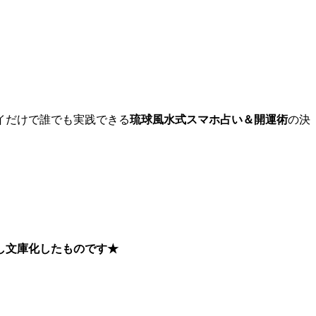
イだけで誰でも実践できる
琉球風水式スマホ占い＆開運術
の決
筆し文庫化したものです★