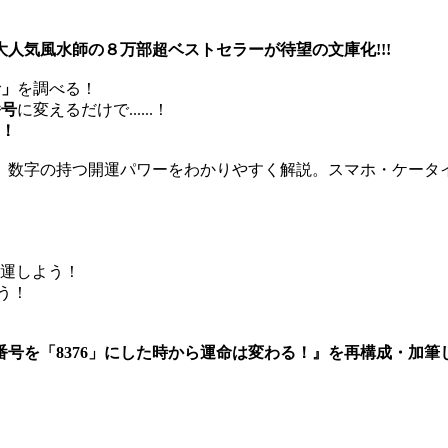
人気風水師の８万部超ベストセラーが待望の文庫化!!!
命」
を調べる！
番号
に変える
だけで......！
う！
、数字の持つ開運パワーをわかりやすく解説。スマホ・ケータ
開運しよう！
う！
番号を「8376」にした時から運命は変わる！』を再構成・加