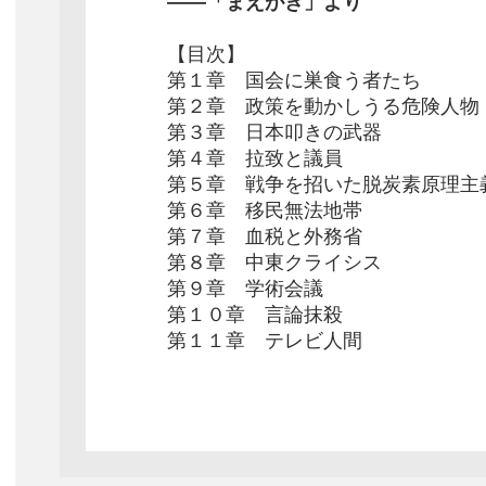
――「まえがき」より
【目次】
第１章 国会に巣食う者たち
第２章 政策を動かしうる危険人物
第３章 日本叩きの武器
第４章 拉致と議員
第５章 戦争を招いた脱炭素原理主
第６章 移民無法地帯
第７章 血税と外務省
第８章 中東クライシス
第９章 学術会議
第１０章 言論抹殺
第１１章 テレビ人間