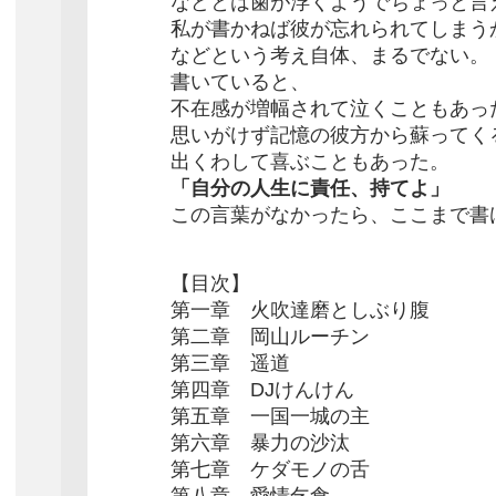
などとは歯が浮くようでちょっと言
私が書かねば彼が忘れられてしまう
などという考え自体、まるでない。
書いていると、
不在感が増幅されて泣くこともあっ
思いがけず記憶の彼方から蘇ってく
出くわして喜ぶこともあった。
「自分の人生に責任、持てよ」
この言葉がなかったら、ここまで書
【目次】
第一章 火吹達磨としぶり腹
第二章 岡山ルーチン
第三章 遥道
第四章 DJけんけん
第五章 一国一城の主
第六章 暴力の沙汰
第七章 ケダモノの舌
第八章 愛情乞食