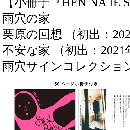
【小冊子『HEN NA IE S
雨穴の家
栗原の回想 （初出：2
不安な家 （初出：2021年
雨穴サインコレクショ