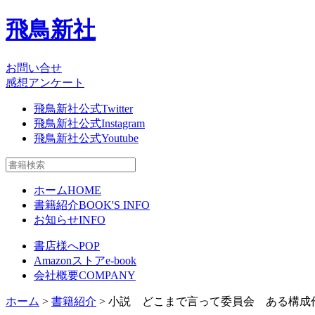
飛鳥新社
お問い合せ
感想アンケート
飛鳥新社公式Twitter
飛鳥新社公式Instagram
飛鳥新社公式Youtube
ホーム
HOME
書籍紹介
BOOK'S INFO
お知らせ
INFO
書店様へ
POP
Amazonストア
e-book
会社概要
COMPANY
ホーム
>
書籍紹介
> 小説 どこまで言って委員会 ある構成