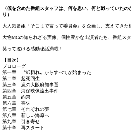
〈僕を含めた番組スタッフは、何を思い、何と戦っていたの
り）
大人気番組『そこまで言って委員会』を企画し、支えてきた
大物MCの知られざる実像、個性豊かな出演者たち、番組スタッ
笑って泣ける感動秘話満載！
【目次】
プロローグ
第一章 〝紙切れ〟からすべてが始まった
第二章 起死回生
第三章 嵐の大阪府知事選
第四章 海保映像流出事件
第五章 約束
第六章 喪失
第七章 それぞれの夢
第八章 新しい海原へ
第九章 引き寄せ
第十章 再スタート