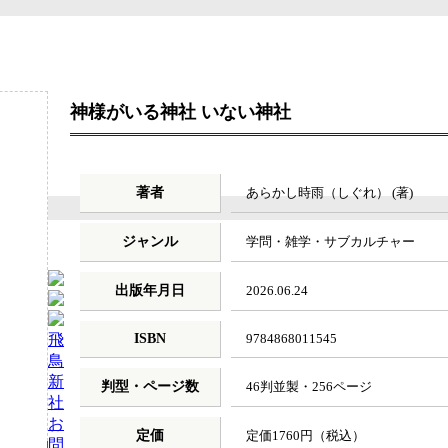
神様がいる神社 いない神社
著者
あらかし時雨（しぐれ） (著)
ジャンル
学問・雑学・サブカルチャー
出版年月日
2026.06.24
飛
ISBN
9784868011545
鳥
新
判型・ページ数
46判並製・256ページ
社
お
定価
定価1760円（税込）
問