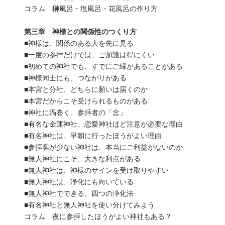
コラム 榊風呂・塩風呂・花風呂の作り方
第三章 神様との関係性のつくり方
■神様は、関係のある人を先に見る
■一度の参拝だけでは、ご加護は得にくい
■初めての神社でも、すでにご縁があることがある
■神様同士にも、つながりがある
■本宮と分社、どちらに願いは届くのか
■本宮だからこそ受けられるものがある
■神社に渦巻く、参拝者の「念」
■有名な金運神社、恋愛神社ほど注意が必要な理由
■有名神社は、早朝に行ったほうがよい理由
■参拝客が少ない神社は、本当にご利益がないのか
■無人神社にこそ、大きな利点がある
■無人神社は、神様のサインを受け取りやすい
■無人神社は、浄化にも向いている
■無人神社でできる、四つの浄化法
■有名神社と無人神社を使い分けてみよう
コラム 夜に参拝したほうがよい神社もある？