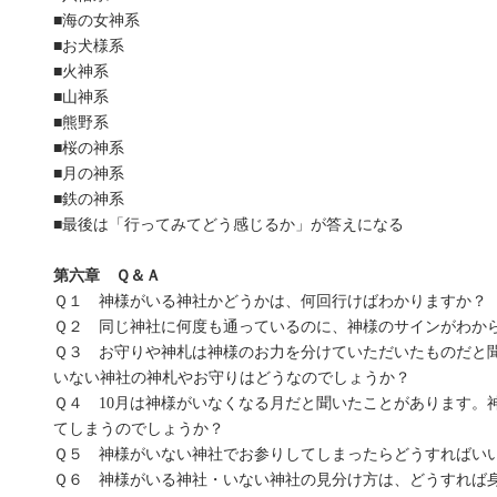
■海の女神系
■お犬様系
■火神系
■山神系
■熊野系
■桜の神系
■月の神系
■鉄の神系
■最後は「行ってみてどう感じるか」が答えになる
第六章 Ｑ＆Ａ
Ｑ１ 神様がいる神社かどうかは、何回行けばわかりますか？
Ｑ２ 同じ神社に何度も通っているのに、神様のサインがわか
Ｑ３ お守りや神札は神様のお力を分けていただいたものだと
いない神社の神札やお守りはどうなのでしょうか？
Ｑ４ 10月は神様がいなくなる月だと聞いたことがあります。
てしまうのでしょうか？
Ｑ５ 神様がいない神社でお参りしてしまったらどうすればい
Ｑ６ 神様がいる神社・いない神社の見分け方は、どうすれば