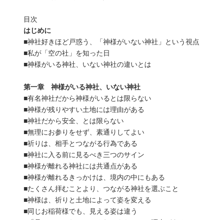
目次
はじめに
■神社好きほど戸惑う、「神様がいない神社」という視点
■私が「空の社」を知った日
■神様がいる神社、いない神社の違いとは
第一章 神様がいる神社、いない神社
■有名神社だから神様がいるとは限らない
■神様が残りやすい土地には理由がある
■神社だから安全、とは限らない
■無理にお参りをせず、素通りしてよい
■祈りは、相手とつながる行為である
■神社に入る前に見るべき三つのサイン
■神様が離れる神社には共通点がある
■神様が離れるきっかけは、境内の中にもある
■たくさん拝むことより、つながる神社を選ぶこと
■神様は、祈りと土地によって姿を変える
■同じお稲荷様でも、見える姿は違う