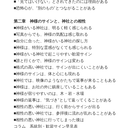
■「見てはいけない」とされてきたのには理由がある
■恐怖心が、"別のもの"とつながることがある
第二章 神様のサインと、神社との相性
■神様がいる神社は、明るく軽く感じられる
■写真からでも、神様の気配は感じ取れる
■自分に合った、神様がいる神社の探し方
■神様は、特別な霊感がなくても感じられる
■神様がいる神社で起こりやすい歓迎サイン
■誰と行くかで、神様のサインは変わる
■格式の高い神社では、サインが出にくいことがある
■神様のサインは、体と心にも現れる
■神社では、映像のようなかたちで返事が来ることもある
■神様は、お社の外に鎮座していることもある
■神様が宿りやすいのは、木・岩・水場
■神様の返事は、"気づき"として返ってくることがある
■相性の悪い神社には、行く前からサインが出る
■相性の悪い神社では、参拝後に流れが乱れることがある
■相性の悪い神社に行ってしまった後は
コラム 系統別・歓迎サイン早見表