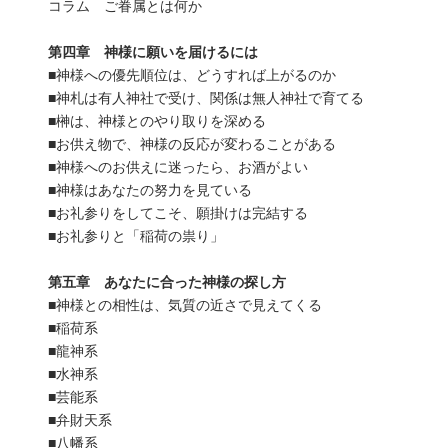
コラム ご眷属とは何か
第四章 神様に願いを届けるには
■神様への優先順位は、どうすれば上がるのか
■神札は有人神社で受け、関係は無人神社で育てる
■榊は、神様とのやり取りを深める
■お供え物で、神様の反応が変わることがある
■神様へのお供えに迷ったら、お酒がよい
■神様はあなたの努力を見ている
■お礼参りをしてこそ、願掛けは完結する
■お礼参りと「稲荷の祟り」
第五章 あなたに合った神様の探し方
■神様との相性は、気質の近さで見えてくる
■稲荷系
■龍神系
■水神系
■芸能系
■弁財天系
■八幡系