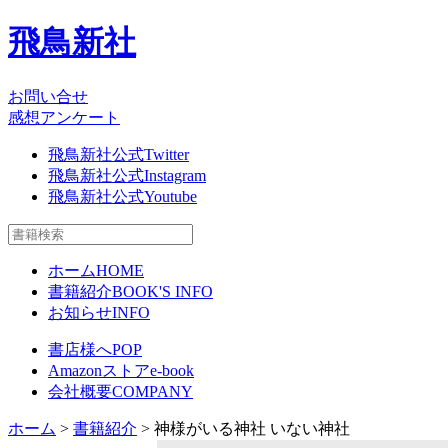
飛鳥新社
お問い合せ
感想アンケート
飛鳥新社公式Twitter
飛鳥新社公式Instagram
飛鳥新社公式Youtube
ホーム
HOME
書籍紹介
BOOK'S INFO
お知らせ
INFO
書店様へ
POP
Amazonストア
e-book
会社概要
COMPANY
ホーム
>
書籍紹介
> 神様がいる神社 いない神社