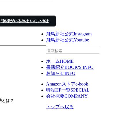
#神様がいる神社 いない神社
飛鳥新社公式Instagram
飛鳥新社公式Youtube
ホーム
HOME
書籍紹介
BOOK'S INFO
お知らせ
INFO
Amazonストア
e-book
特設HP一覧
SPECIAL
会社概要
COMPANY
法とは？
トップへ戻る