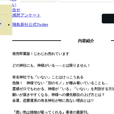
い
合せ
感想アンケート
飛鳥新社公式Twitter
内容紹介
発売即重版！じわじわ売れています
どの神社にも、神様がいる――とは限りません！
有名神社でも「いない」ことはけっこうある
危険！ 神様でない「別のモノ」が棲み着いていることも...
霊感ゼロでもわかる、神様が「いる」「いない」を判別する方
願いが届きやすくなる、神様への優先順位の上げ方とは？
金運、恋愛運系の有名神社が特に危ない理由とは!?
『悪い気は植物が吸ってくれる』著者の最新刊。