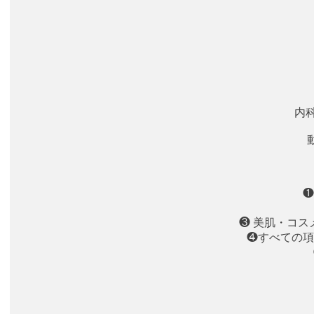
内科
❶
❸ 美肌・コ
❹すべての項