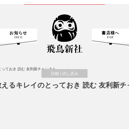
RECOMMEND BOOKS
お知らせ
書店様へ
INFO
POP
とっておき 読む 友利新チャンネル
詳細 | 試し読み
詳細 | 試し読み
詳細 | 試し読み
教えるキレイのとっておき 読む 友利新チ