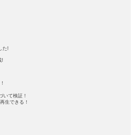
た!
!
！
基づいて検証！
再生できる！
！