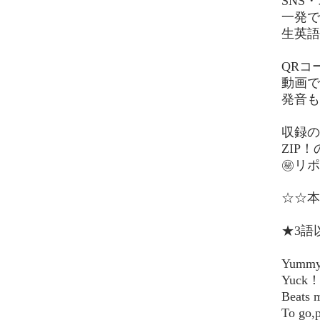
SNS・
一発で
生英語
QRコ
動画で
発音も
収録の
ZIP
㊙リポ
☆☆本
★3語
Yum
Yuc
Bea
To g