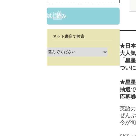
試し読み
ネット書店で検索
★日本
大人気
「星星
ついに
★星星
抽選で
応募券
英語力
ぜん
今が旬