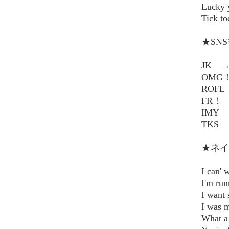
Luc
Tick
★SN
JK 
OMG
ROF
FR！
IMY
TKS
★ネイ
I ca
I'm 
I wa
I wa
What