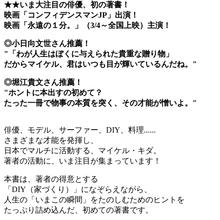
★★いま大注目の俳優、初の著書！
映画「コンフィデンスマンJP」出演！
映画「永遠の１分。」（3/4～全国上映）主演！
◎小日向文世さん推薦！
"「わが人生はぼくに与えられた貴重な贈り物」
だからマイケル、君はいつも目が輝いているんだね。"
◎堀江貴文さん推薦！
"ホントに本出すの初めて？
たった一冊で物事の本質を突く、その才能が憎いよ。"
俳優、モデル、サーファー、DIY、料理......
さまざまな才能を発揮し、
日本でマルチに活動する、マイケル・キダ。
著者の活動に、いま注目が集まっています！
本書は、著者の得意とする
「DIY（家づくり）」になぞらえながら、
人生の「いまこの瞬間」をたのしむためのヒントを
たっぷり詰め込んだ、初めての著書です。