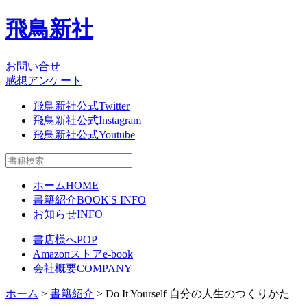
飛鳥新社
お問い合せ
感想アンケート
飛鳥新社公式Twitter
飛鳥新社公式Instagram
飛鳥新社公式Youtube
ホーム
HOME
書籍紹介
BOOK'S INFO
お知らせ
INFO
書店様へ
POP
Amazonストア
e-book
会社概要
COMPANY
ホーム
>
書籍紹介
> Do It Yourself 自分の人生のつくりかた