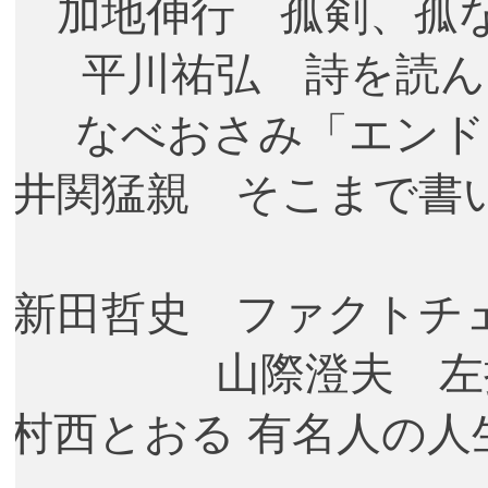
加地伸行 孤剣、孤
平川祐弘 詩を読ん
なべおさみ「エンド
井関猛親 そこまで書
新田哲史 ファクトチ
山際澄夫 左
村西とおる 有名人の