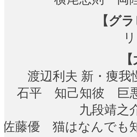
【グラ
リ
【
渡辺利夫 新・痩
石平 知己知彼 巨
九段靖之
佐藤優 猫はなんでも