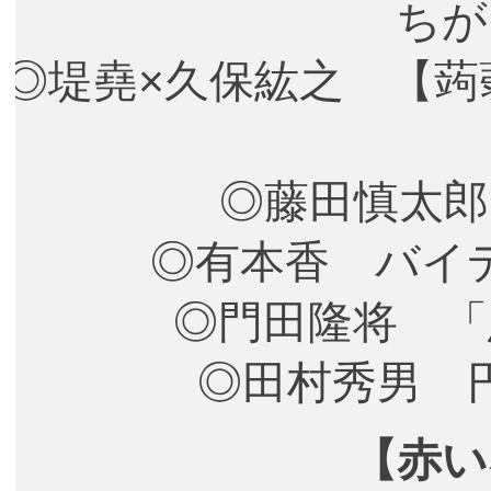
ちが
◎堤堯×久保紘之 【
◎藤田慎太郎
◎有本香 バイ
◎門田隆将 
◎田村秀男 
【赤い