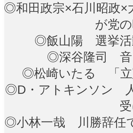
◎和田政宗×石川昭政
が党の
◎飯山陽 選挙活
◎深谷隆司 音
◎松崎いたる 「立
◎D・アトキンソン 
受
◎小林一哉 川勝辞任