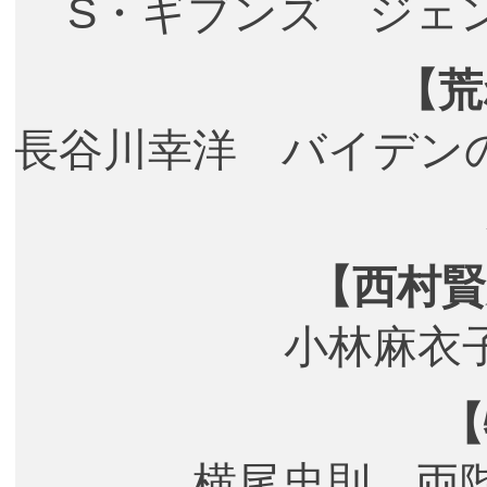
S・ギブンズ ジェ
【荒
長谷川幸洋 バイデン
【西村賢
小林麻衣
【
横尾忠則 両