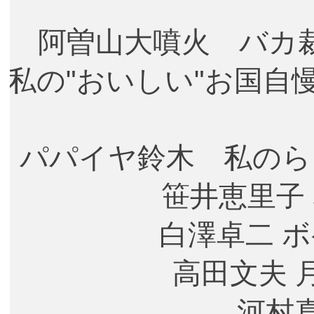
阿曽山大噴火 バカ
私の"おいしい"お国自
パパイヤ鈴木 私のらく
笹井恵里子
白澤卓二 
高田文夫 月
河村