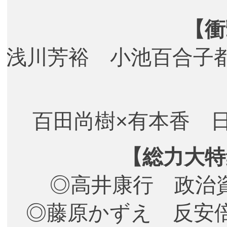
【衝
浅川芳裕 小池百合子
百田尚樹×有本香 
【総力大特
◎高井康行 政治
◎藤原かずえ 反安