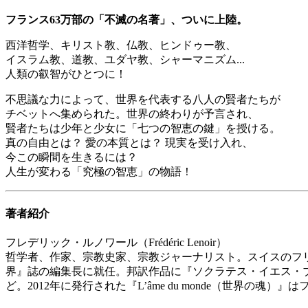
フランス63万部の「不滅の名著」、ついに上陸。
西洋哲学、キリスト教、仏教、ヒンドゥー教、
イスラム教、道教、ユダヤ教、シャーマニズム...
人類の叡智がひとつに！
不思議な力によって、世界を代表する八人の賢者たちが
チベットへ集められた。世界の終わりが予言され、
賢者たちは少年と少女に「七つの智恵の鍵」を授ける。
真の自由とは？ 愛の本質とは？ 現実を受け入れ、
今この瞬間を生きるには？
人生が変わる「究極の智恵」の物語！
著者紹介
フレデリック・ルノワール（Frédéric Lenoir）
哲学者、作家、宗教史家、宗教ジャーナリスト。スイスのフ
界』誌の編集長に就任。邦訳作品に『ソクラテス・イエス・
ど。2012年に発行された『L’âme du monde（世界