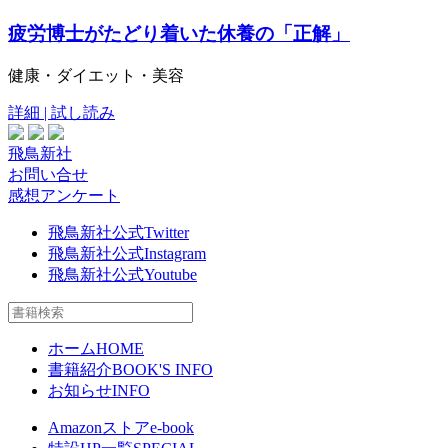
疲労博士がたどり着いた休養の「正解」
健康・ダイエット・美容
詳細 | 試し読み
飛鳥新社
お問い合せ
感想アンケート
飛鳥新社公式Twitter
飛鳥新社公式Instagram
飛鳥新社公式Youtube
ホーム
HOME
書籍紹介
BOOK'S INFO
お知らせ
INFO
Amazonストア
e-book