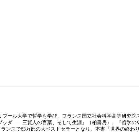
リブール大学で哲学を学び、フランス国立社会科学高等研究院
ブッダ――三賢人の言葉、そして生涯』（柏書房）、『哲学の
の魂）』はフランスで63万部の大ベストセラーとなり、本書『世界