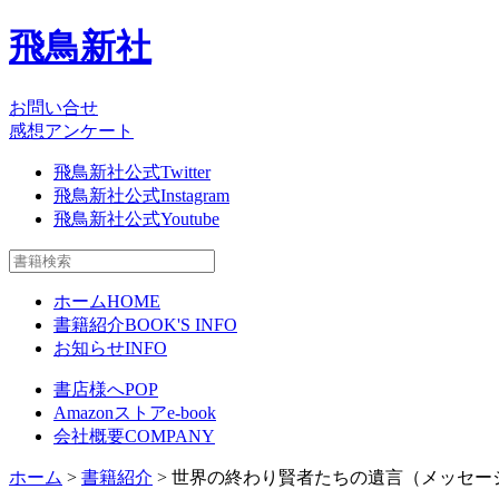
飛鳥新社
お問い合せ
感想アンケート
飛鳥新社公式Twitter
飛鳥新社公式Instagram
飛鳥新社公式Youtube
ホーム
HOME
書籍紹介
BOOK'S INFO
お知らせ
INFO
書店様へ
POP
Amazonストア
e-book
会社概要
COMPANY
ホーム
>
書籍紹介
> 世界の終わり賢者たちの遺言（メッセー