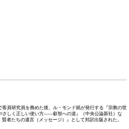
で客員研究員を務めた後、ル・モンド紙が発行する『宗教の世
やさしく正しい使い方――叡智への道』（中央公論新社）な
の終わり 賢者たちの遺言（メッセージ）』として邦訳出版された。