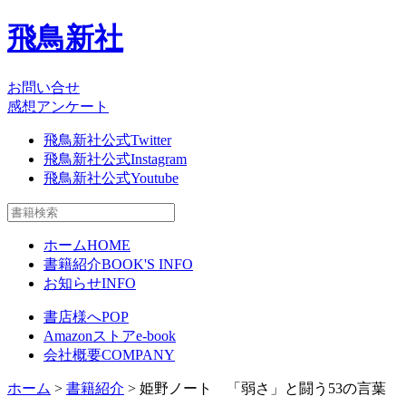
飛鳥新社
お問い合せ
感想アンケート
飛鳥新社公式Twitter
飛鳥新社公式Instagram
飛鳥新社公式Youtube
ホーム
HOME
書籍紹介
BOOK'S INFO
お知らせ
INFO
書店様へ
POP
Amazonストア
e-book
会社概要
COMPANY
ホーム
>
書籍紹介
> 姫野ノート 「弱さ」と闘う53の言葉