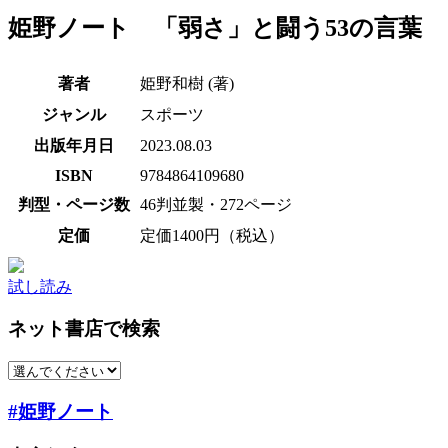
姫野ノート 「弱さ」と闘う53の言葉
著者
姫野和樹 (著)
ジャンル
スポーツ
出版年月日
2023.08.03
ISBN
9784864109680
判型・ページ数
46判並製・272ページ
定価
定価1400円（税込）
試し読み
ネット書店で検索
#姫野ノート