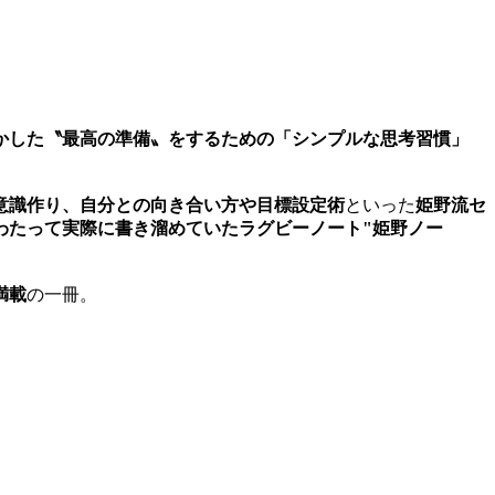
かした〝最高の準備〟をするための「シンプルな思考習慣」
意識作り、自分との向き合い方や目標設定術
といった
姫野流セ
わたって実際に書き溜めていたラグビーノート"姫野ノー
満載
の一冊。