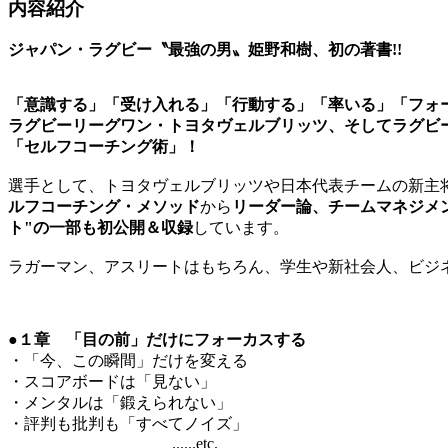
内容紹介
ジャパン・ラグビー〝最強の男〟姫野和樹、初の著書!!
「意識する」「受け入れる」「行動する」「率いる」「フォ
ラグビーリーグワン・トヨタヴェルブリッツ、そしてラグビ
「セルフコーチング術」！
選手として、トヨタヴェルブリッツや日本代表チームの新主
ルフコーチング・メソッド
から
リーダー論、チームマネジメ
ト"の一部も初公開＆収録
しています。
ラガーマン、アスリートはもちろん、学生や新社会人、ビジ
●１章 「目の前」だけにフォーカスする
・「今、この瞬間」だけを変える
・スコアボードは「見ない」
・メンタルは「鍛えられない」
・評判も批判も「すべてノイズ」
......etc.