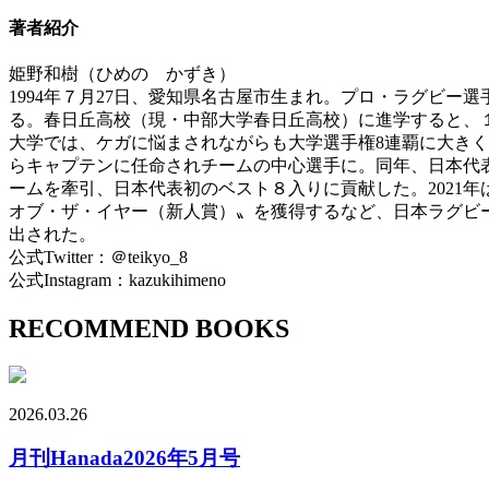
著者紹介
姫野和樹（ひめの かずき）
1994年７月27日、愛知県名古屋市生まれ。プロ・ラグビー
る。春日丘高校（現・中部大学春日丘高校）に進学すると、
大学では、ケガに悩まされながらも大学選手権8連覇に大きく
らキャプテンに任命されチームの中心選手に。同年、日本代表
ームを牽引、日本代表初のベスト８入りに貢献した。2021
オブ・ザ・イヤー（新人賞）〟を獲得するなど、日本ラグビーを
出された。
公式Twitter：＠teikyo_8
公式Instagram：kazukihimeno
RECOMMEND BOOKS
2026.03.26
月刊Hanada2026年5月号