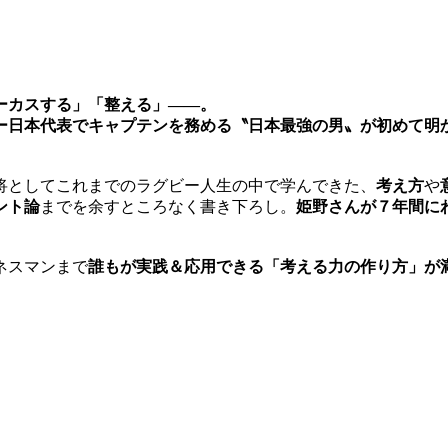
ーカスする」「整える」――。
ー日本代表でキャプテンを務める〝日本最強の男〟が初めて明
将としてこれまでのラグビー人生の中で学んできた、
考え方
や
ント論
までを余すところなく書き下ろし。
姫野さんが７年間に
ネスマンまで
誰もが実践＆応用できる「考える力の作り方」が