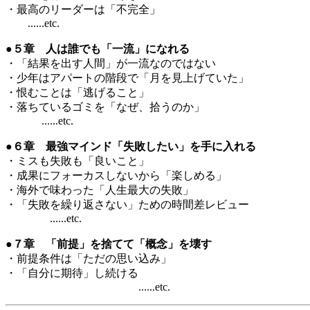
・最高のリーダーは「不完全」
......etc.
●５章 人は誰でも「一流」になれる
・「結果を出す人間」が一流なのではない
・少年はアパートの階段で「月を見上げていた」
・恨むことは「逃げること」
・落ちているゴミを「なぜ、拾うのか」
......etc.
●６章 最強マインド「失敗したい」を手に入れる
・ミスも失敗も「良いこと」
・成果にフォーカスしないから「楽しめる」
・海外で味わった「人生最大の失敗」
・「失敗を繰り返さない」ための時間差レビュー
......etc.
●７章 「前提」を捨てて「概念」を壊す
・前提条件は「ただの思い込み」
・「自分に期待」し続ける
......etc.