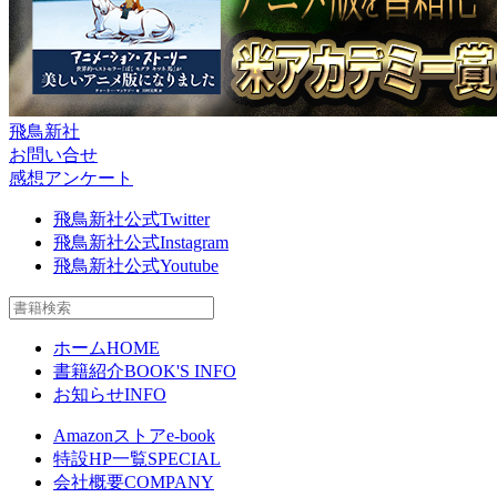
飛鳥新社
お問い合せ
感想アンケート
飛鳥新社公式Twitter
飛鳥新社公式Instagram
飛鳥新社公式Youtube
ホーム
HOME
書籍紹介
BOOK'S INFO
お知らせ
INFO
Amazonストア
e-book
特設HP一覧
SPECIAL
会社概要
COMPANY