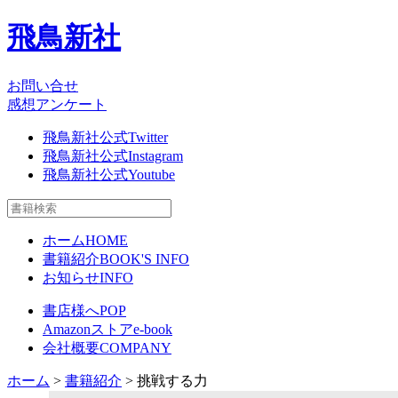
飛鳥新社
お問い合せ
感想アンケート
飛鳥新社公式Twitter
飛鳥新社公式Instagram
飛鳥新社公式Youtube
ホーム
HOME
書籍紹介
BOOK'S INFO
お知らせ
INFO
書店様へ
POP
Amazonストア
e-book
会社概要
COMPANY
ホーム
>
書籍紹介
> 挑戦する力