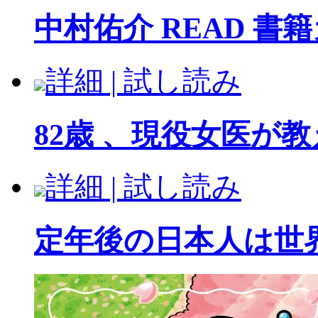
中村佑介 READ 書籍
詳細 | 試し読み
82歳 、現役女医が教
詳細 | 試し読み
定年後の日本人は世界